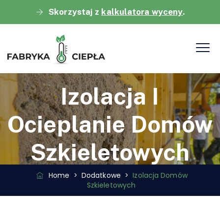
Skorzystaj z
kalkulatora wyceny
.
Izolacja I
Ocieplanie Domów
Szkieletowych
Home
>
Dodatkowe
>
Izolacja Domów
Szkieletowych