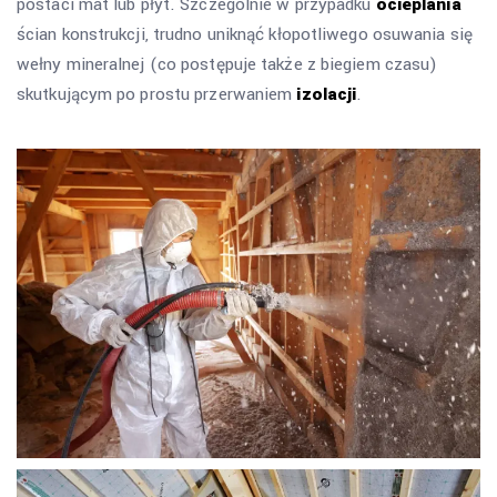
postaci mat lub płyt. Szczególnie w przypadku
ocieplania
ścian konstrukcji, trudno uniknąć kłopotliwego osuwania się
wełny mineralnej (co postępuje także z biegiem czasu)
skutkującym po prostu przerwaniem
izolacji
.