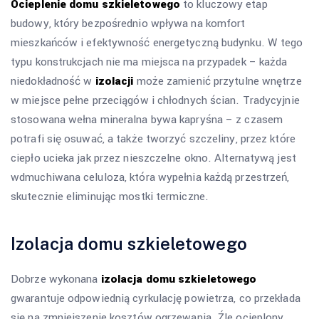
Ocieplenie domu szkieletowego
to kluczowy etap
budowy, który bezpośrednio wpływa na komfort
mieszkańców i efektywność energetyczną budynku. W tego
typu konstrukcjach nie ma miejsca na przypadek – każda
niedokładność w
izolacji
może zamienić przytulne wnętrze
w miejsce pełne przeciągów i chłodnych ścian. Tradycyjnie
stosowana wełna mineralna bywa kapryśna – z czasem
potrafi się osuwać, a także tworzyć szczeliny, przez które
ciepło ucieka jak przez nieszczelne okno. Alternatywą jest
wdmuchiwana celuloza, która wypełnia każdą przestrzeń,
skutecznie eliminując mostki termiczne.
Izolacja domu szkieletowego
Dobrze wykonana
izolacja domu szkieletowego
gwarantuje odpowiednią cyrkulację powietrza, co przekłada
się na zmniejszenie kosztów ogrzewania. Źle ocieplony