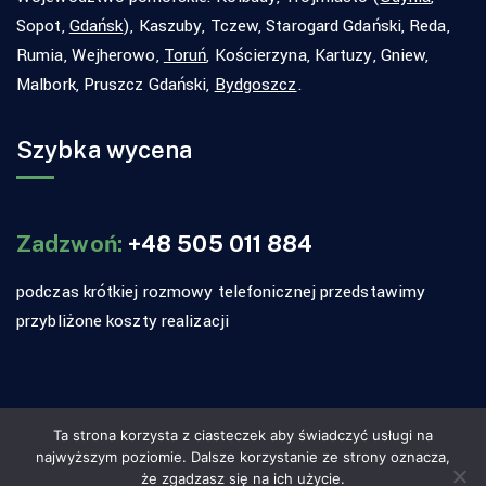
Sopot,
Gdańsk
), Kaszuby, Tczew, Starogard Gdański, Reda,
Rumia, Wejherowo,
Toruń
, Kościerzyna, Kartuzy, Gniew,
Malbork, Pruszcz Gdański,
Bydgoszcz
.
Szybka wycena
Zadzwoń:
+48 505 011 884
podczas krótkiej rozmowy telefonicznej przedstawimy
przybliżone koszty realizacji
Ta strona korzysta z ciasteczek aby świadczyć usługi na
Copyright © 2026 Fabryka Ciepła - Ocieplanie -
najwyższym poziomie. Dalsze korzystanie ze strony oznacza,
Wdmuchiwanie celulozy. Wszelkie prawa zastrzeżone.
że zgadzasz się na ich użycie.